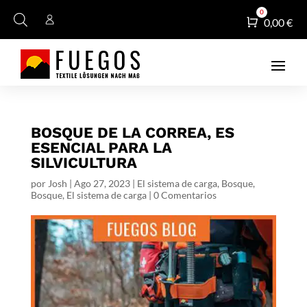
0
Carro
0,00
€
BOSQUE DE LA CORREA, ES
ESENCIAL PARA LA
SILVICULTURA
por
Josh
|
Ago 27, 2023
|
El sistema de carga
,
Bosque
,
Bosque
,
El sistema de carga
|
0 Comentarios