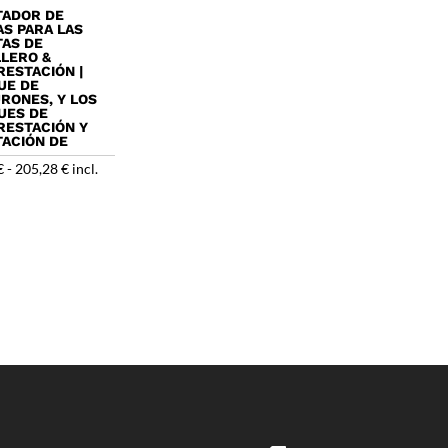
TADOR DE
S PARA LAS
TAS DE
LLERO &
ESTACIÓN |
UE DE
RONES, Y LOS
UES DE
RESTACIÓN Y
TACIÓN DE
Rango
€
-
205,28
€
incl.
de
precios:
desde
71,40 €
hasta
205,28 €