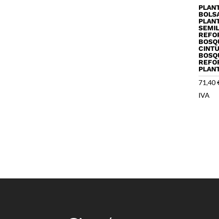
PLAN
BOLSA
PLAN
SEMI
REFOR
BOSQ
CINTU
BOSQ
REFO
PLAN
71,40
IVA