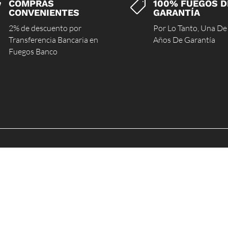
COMPRAS
100% FUEGOS D


CONVENIENTES
GARANTÍA
2% de descuento por
Por Lo Tanto, Una De
Transferencia Bancaria en
Años De Garantía
Fuegos Banco
TIENDA
IN
Forstwirte
Qui
Förster
Ins
Jagd
Blo