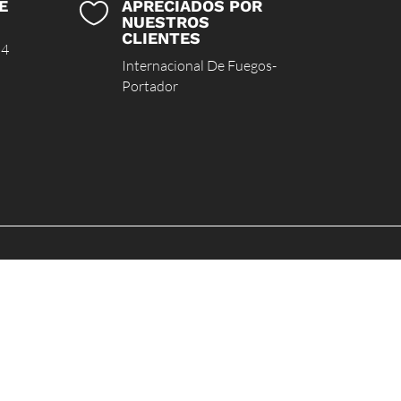
E
APRECIADOS POR

NUESTROS
CLIENTES
 4
Internacional De Fuegos-
Portador
ICIO
AYUDA
énes somos
Kontakt
trucciones
AGBs
g
Rücksendung &