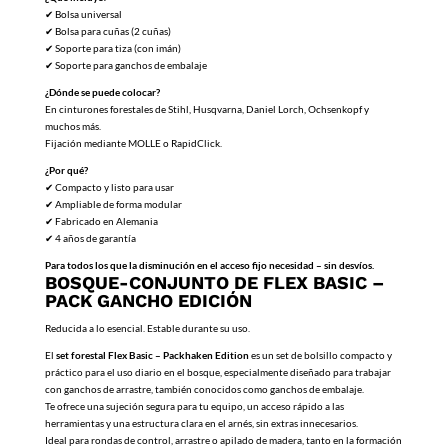
✔ Bolsa universal
✔ Bolsa para cuñas (2 cuñas)
✔ Soporte para tiza (con imán)
✔ Soporte para ganchos de embalaje
¿Dónde se puede colocar?
En cinturones forestales de Stihl, Husqvarna, Daniel Lorch, Ochsenkopf y
muchos más.
Fijación mediante MOLLE o RapidClick.
¿Por qué?
✔ Compacto y listo para usar
✔ Ampliable de forma modular
✔ Fabricado en Alemania
✔ 4 años de garantía
Para todos los que la disminución en el acceso fijo necesidad – sin desvíos.
BOSQUE-CONJUNTO DE FLEX BASIC –
PACK GANCHO EDICIÓN
Reducida a lo esencial. Estable durante su uso.
El
set forestal Flex Basic – Packhaken Edition
es un set de bolsillo compacto y
práctico para el uso diario en el bosque, especialmente diseñado para trabajar
con ganchos de arrastre, también conocidos como ganchos de embalaje.
Te ofrece una sujeción segura para tu equipo, un acceso rápido a las
herramientas y una estructura clara en el arnés, sin extras innecesarios.
Ideal para rondas de control, arrastre o apilado de madera, tanto en la formación