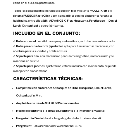
como en el día a día profesional.
Todos los componentes incluidos se pueden fijar mediante
MOLLE-Klett
o el
sistema FUEGOS RapidClick
y son compatibles con los cinturones forestales
habituales, entre ellos
Stihl ADVANCE X-Flex
,
Husqvarna
,
Forstkoppel – Daniel
Lorch
,
Ochsenkopf
y otros fabricantes.
INCLUIDO EN EL CONJUNTO:
✔
Bolsa universal
: versátil para spray, cinta métrica, multiherramienta o snacks
✔
Bolsa para cuña de corte (ajustable)
: apta para herramientas mecánicas, con
abertura para la suciedad y doble costura
✔
Soporte para tiza
: con mecanismo pendular y magnético, no hace ruido y se
mantiene en su sitio
✔
Soporte para ganchos
: ajuste firme, estable incluso con movimiento, se puede
manejar con ambas manos.
CARACTERÍSTICAS TÉCNICAS:
Compatible con cinturones de bosques de Stihl, Husqvarna, Daniel Lorch,
Ochsenkopf u. V. m.
Ampliable con más de 30 FUEGOS componentes
Hecho de resistente a la abrasión, resistente a la intemperie Material
Hergestellt in Deutschland
– langlebig, durchdacht, einsatzbereit
Pflegeleicht
– abwischbar oder waschbar bei 30 °C