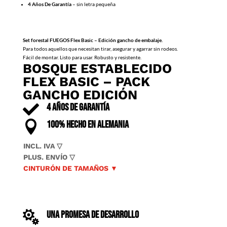
4 Años De Garantía
– sin letra pequeña
Set forestal FUEGOS Flex Basic – Edición gancho de embalaje.
Para todos aquellos que necesitan tirar, asegurar y agarrar sin rodeos.
Fácil de montar. Listo para usar. Robusto y resistente.
BOSQUE ESTABLECIDO
FLEX BASIC – PACK
GANCHO EDICIÓN

4 AÑOS DE GARANTÍA

100% HECHO EN ALEMANIA
INCL. IVA ▽
PLUS. ENVÍO ▽
CINTURÓN DE TAMAÑOS ▼

UNA PROMESA DE DESARROLLO