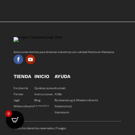
Soluciones textiles para diversas industrias con calidad Hecha en Alemania.
TIENDA
INICIO
AYUDA
Forstwirte
Quiénes somos
Kontakt
Förster
Instrucciones
AGBs
Jagd
Blog
Rücksendung & Wiederrufsrecht
La muestra
Widerrufsrecht
Datenschutz
Impressum
0
Todos los derechos reservados | Fuegos