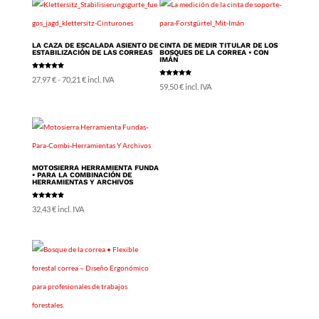
LA CAZA DE ESCALADA ASIENTO DE
CINTA DE MEDIR TITULAR DE LOS
ESTABILIZACIÓN DE LAS CORREAS
BOSQUES DE LA CORREA • CON
IMÁN
Nominal
Rango
27,97
€
-
70,21
€
incl. IVA
5.00
Nominal
59,50
€
incl. IVA
de 5
5.00
de 5
de
precios:
desde
27,97 €
MOTOSIERRA HERRAMIENTA FUNDA
hasta
• PARA LA COMBINACIÓN DE
HERRAMIENTAS Y ARCHIVOS
70,21 €
Nominal
32,43
€
incl. IVA
5.00
de 5