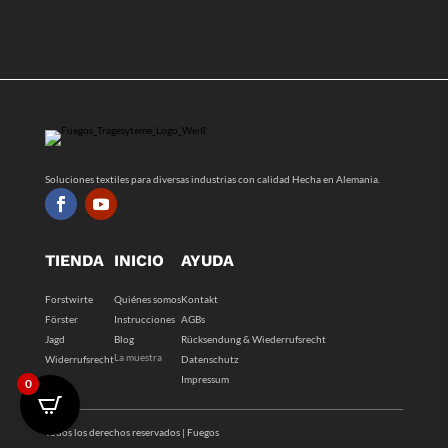
Soluciones textiles para diversas industrias con calidad Hecha en Alemania.
TIENDA
INICIO
AYUDA
Forstwirte
Quiénes somos
Kontakt
Förster
Instrucciones
AGBs
Jagd
Blog
Rücksendung & Wiederrufsrecht
La muestra
Widerrufsrecht
Datenschutz
Impressum
0
Todos los derechos reservados | Fuegos