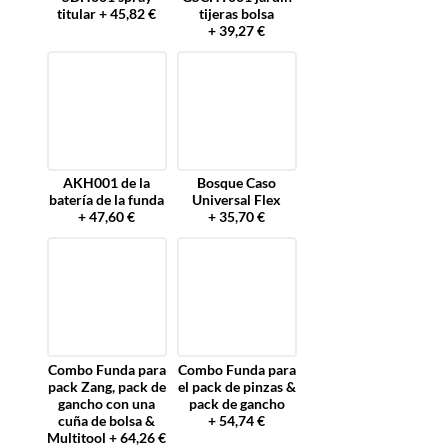
titular + 45,82 €
tijeras bolsa
+ 39,27 €
AKH001 de la
Bosque Caso
batería de la funda
Universal Flex
+ 47,60 €
+ 35,70 €
Combo Funda para
Combo Funda para
pack Zang, pack de
el pack de pinzas &
gancho con una
pack de gancho
cuña de bolsa &
+ 54,74 €
Multitool + 64,26 €