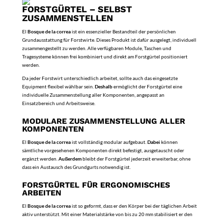
FORSTGÜRTEL – SELBST
ZUSAMMENSTELLEN
El
Bosque de la correa
ist ein essenzieller Bestandteil der persönlichen
Grundausstattung für Forstwirte. Dieses Produkt ist dafür ausgelegt, individuell
zusammengestellt zu werden. Alle verfügbaren Module, Taschen und
Tragesysteme können frei kombiniert und direkt am Forstgürtel positioniert
werden.
Da jeder Forstwirt unterschiedlich arbeitet, sollte auch das eingesetzte
Equipment flexibel wählbar sein.
Deshalb
ermöglicht der Forstgürtel eine
individuelle Zusammenstellung aller Komponenten, angepasst an
Einsatzbereich und Arbeitsweise.
MODULARE ZUSAMMENSTELLUNG ALLER
KOMPONENTEN
El
Bosque de la correa
ist vollständig modular aufgebaut.
Dabei
können
sämtliche vorgesehenen Komponenten direkt befestigt, ausgetauscht oder
ergänzt werden.
Außerdem
bleibt der Forstgürtel jederzeit erweiterbar, ohne
dass ein Austausch des Grundgurts notwendig ist.
FORSTGÜRTEL FÜR ERGONOMISCHES
ARBEITEN
El
Bosque de la correa
ist so geformt, dass er den Körper bei der täglichen Arbeit
aktiv unterstützt. Mit einer Materialstärke von bis zu 20 mm stabilisiert er den