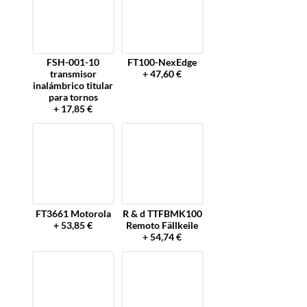
FSH-001-10
FT100-NexEdge
transmisor
+ 47,60 €
inalámbrico titular
para tornos
+ 17,85 €
FT3661 Motorola
R & d TTFBMK100
+ 53,85 €
Remoto Fällkeile
+ 54,74 €