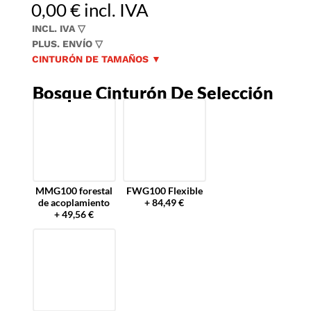
0,00
€
incl. IVA
INCL. IVA ▽
PLUS. ENVÍO ▽
CINTURÓN DE TAMAÑOS ▼
Bosque Cinturón De Selección
MMG100 forestal
FWG100 Flexible
de acoplamiento
+ 84,49 €
+ 49,56 €