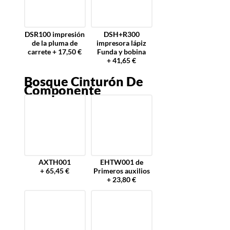
DSR100 impresión
DSH+R300
de la pluma de
impresora lápiz
carrete + 17,50 €
Funda y bobina
+ 41,65 €
Bosque Cinturón De
Componente
AXTH001
EHTW001 de
+ 65,45 €
Primeros auxilios
+ 23,80 €