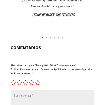
„Ich trage euer System seit meiner Ausbildung.
Das wird nicht mehr gewechselt.“
– Leonie de Baden-Württemberg
COMENTARIOS
Sé el primero en opinar "Forstgürtel | Selbst Zusammenstellen"
Tu dirección de correo electrónico no será publicada.
Los campos obligatorios
están marcados con
*