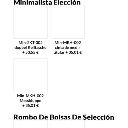
Minimalista Elección
Min-2KT-002
Min-MBH-002
doppel Keiltasche
cinta de medir
+ 53,55 €
titular + 35,01 €
Min-MKH-002
Messkluppe
+ 35,01 €
Rombo De Bolsas De Selección