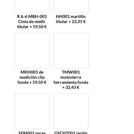
R & d-MBH-001
HH001 martillo
Cinta de medir
titular + 22,31 €
titular + 59,50 €
MKH001 de
TMW001
medición clip
motosierra
funda + 59,50 €
herramienta funda
+ 32,43 €
SDH001 spray
GSCHT001 jardín