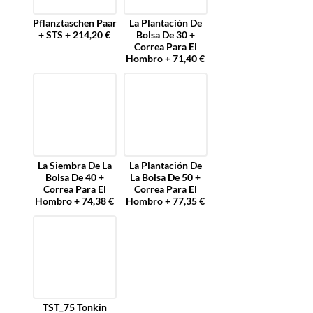
Pflanztaschen Paar
La Plantación De
+ STS + 214,20 €
Bolsa De 30 +
Correa Para El
Hombro + 71,40 €
La Siembra De La
La Plantación De
Bolsa De 40 +
La Bolsa De 50 +
Correa Para El
Correa Para El
Hombro + 74,38 €
Hombro + 77,35 €
TST_75 Tonkin