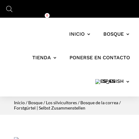
Carro
0,00
€
0
INICIO
BOSQUE
TIENDA
PONERSE EN CONTACTO
SPANISH
Inicio
/
Bosque
/
Los silvicultores
/
Bosque de la correa
/
Forstgürtel | Selbst Zusammenstellen