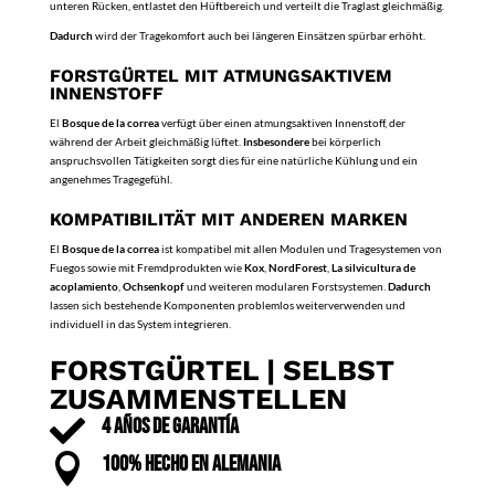
unteren Rücken, entlastet den Hüftbereich und verteilt die Traglast gleichmäßig.
Dadurch
wird der Tragekomfort auch bei längeren Einsätzen spürbar erhöht.
FORSTGÜRTEL MIT ATMUNGSAKTIVEM
INNENSTOFF
El
Bosque de la correa
verfügt über einen atmungsaktiven Innenstoff, der
während der Arbeit gleichmäßig lüftet.
Insbesondere
bei körperlich
anspruchsvollen Tätigkeiten sorgt dies für eine natürliche Kühlung und ein
angenehmes Tragegefühl.
KOMPATIBILITÄT MIT ANDEREN MARKEN
El
Bosque de la correa
ist kompatibel mit allen Modulen und Tragesystemen von
Fuegos sowie mit Fremdprodukten wie
Kox
,
NordForest
,
La silvicultura de
acoplamiento
,
Ochsenkopf
und weiteren modularen Forstsystemen.
Dadurch
lassen sich bestehende Komponenten problemlos weiterverwenden und
individuell in das System integrieren.
FORSTGÜRTEL | SELBST
ZUSAMMENSTELLEN

4 AÑOS DE GARANTÍA

100% HECHO EN ALEMANIA