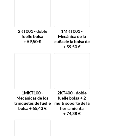
2KT001 - doble
1MKT001 -
fuelle bolsa
Mecánica de la
+ 59,50 €
cuña de la bolsa de
+ 59,50 €
1MKT100 -
2KT400 - doble
Mecánicas de los
fuelle bolsa + 2
trinquetes de fuelle
multi soporte de la
bolsa + 65,43 €
herramienta
+ 74,38 €