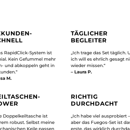
EKUNDEN-
TÄGLICHER
CHNELL
BEGLEITER
s RapidClick-System ist
„Ich trage das Set täglich.
nial. Kein Gefummel mehr
ich will es ehrlich gesagt n
n- und abkoppeln geht in
wieder missen.“
kunden.“
– Laura P.
isa M.
EILTASCHEN-
RICHTIG
OWER
DURCHDACHT
e Doppelkeiltasche ist
„Ich habe viel ausprobiert 
rem robust. Selbst meine
aber das Fuegos-Set ist da
chanischen Keile passen
erste, das wirklich durchd