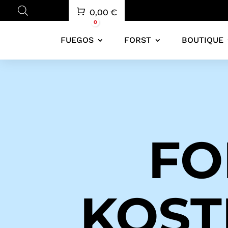
Panier
0,00
€
0
FUEGOS
FORST
BOUTIQUE
FO
KOST