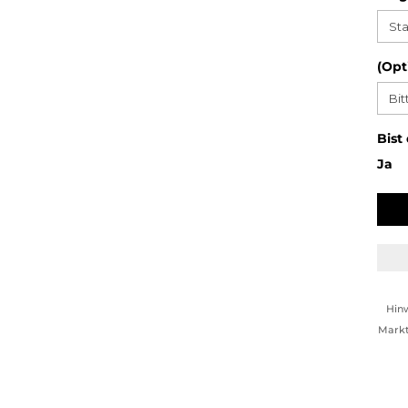
(Opt
Bist
Ja
Hin
Markt