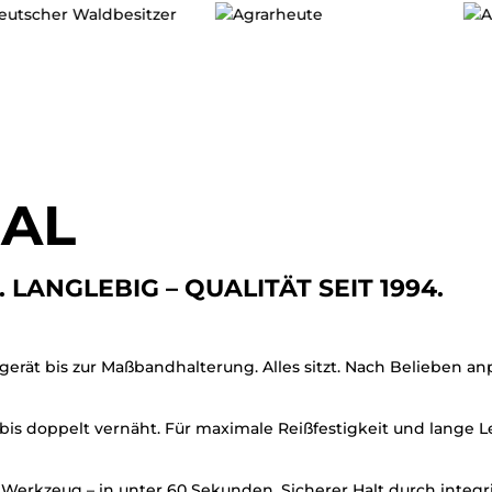
NAL
ANGLEBIG – QUALITÄT SEIT 1994.
ät bis zur Maßbandhalterung. Alles sitzt. Nach Belieben an
h bis doppelt vernäht. Für maximale Reißfestigkeit und lange 
rkzeug – in unter 60 Sekunden. Sicherer Halt durch integri