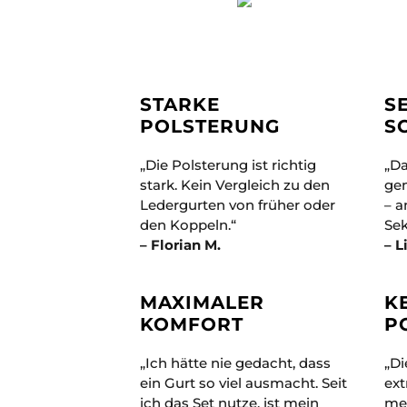
STARKE
S
POLSTERUNG
S
„Die Polsterung ist richtig
„Da
stark. Kein Vergleich zu den
ge
Ledergurten von früher oder
– a
den Koppeln.“
Se
– Florian M.
– L
MAXIMALER
K
KOMFORT
P
„Ich hätte nie gedacht, dass
„Di
ein Gurt so viel ausmacht. Seit
ext
ich das Set nutze, ist mein
me