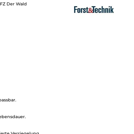
passbar.
Lebensdauer.
erte Verriegelung.