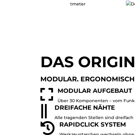
DAS ORIGI
MODULAR. ERGONOMISCH. L

MODULAR AUFGEBAUT
Über 30 Komponenten – vom Funkger

DREIFACHE NÄHTE
Alle tragenden Stellen sind dreifac

RAPIDCLICK SYSTEM
Werkzeugtaschen wechseln ohne We