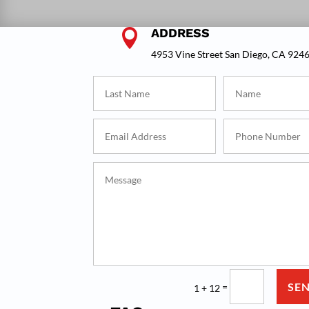
ADDRESS

4953 Vine Street San Diego, CA 924
SE
=
1 + 12