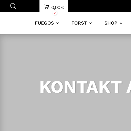
Warenkorb
0,00
€
0
FUEGOS
FORST
SHOP
KONTAKT