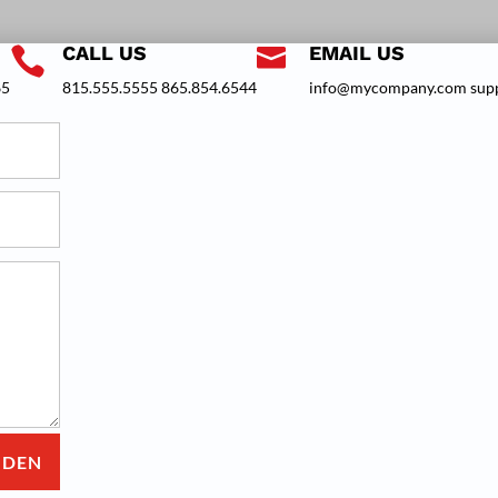
CALL US
EMAIL US


65
815.555.5555 865.854.6544
info@mycompany.com su
NDEN