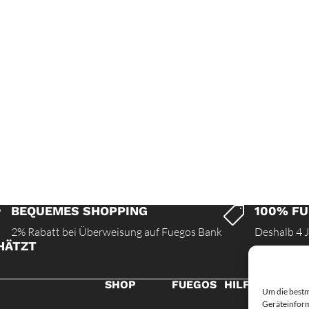
BEQUEMES SHOPPING
100% FU


2% Rabatt bei Überweisung auf Fuegos Bank
Deshalb 4 
HÄTZT
SHOP
FUEGOS
HILFE
Um die bestm
Geräteinform