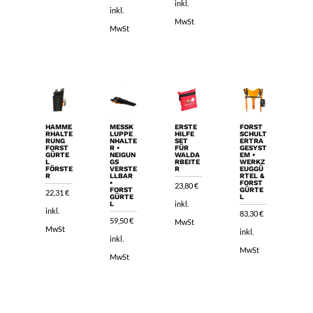
inkl.
von 5
inkl.
MwSt
MwSt
HAMME
MESSK
ERSTE
FORST
RHALTE
LUPPE
HILFE
SCHULT
RUNG
NHALTE
SET
ERTRA
FORST
R •
FÜR
GESYST
GÜRTE
NEIGUN
WALDA
EM •
L
GS
RBEITE
WERKZ
FÖRSTE
VERSTE
R
EUGGÜ
R
LLBAR
RTEL &
•
FORST
23,80
€
FORST
GÜRTE
22,31
€
GÜRTE
L
inkl.
L
inkl.
83,30
€
59,50
€
MwSt
MwSt
inkl.
inkl.
MwSt
MwSt