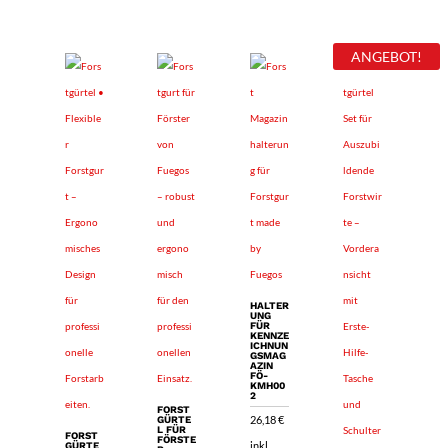
ANGEBOT!
HALTER
UNG
FÜR
KENNZE
ICHNUN
GSMAG
AZIN
FÖ-
KMH00
2
FORST
26,18
€
GÜRTE
L FÜR
FORST
FÖRSTE
inkl.
GÜRTE