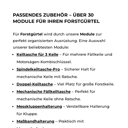
PASSENDES ZUBEHÖR – ÜBER 30
MODULE FÜR IHREN FORSTGÜRTEL
Für
Forstgürtel
wird durch unsere
Module
zur
perfekt organisierten Ausrüstung. Eine Auswahl
unserer beliebtesten Module:
Keiltasche
für
3
Keile
– Für mehrere Fällkeile und
Motorsägen-Kombischlüssel.
Spindelkeiltasche
-Pro
– Sicherer Halt für
mechanische Keile mit Ratsche.
Doppel
-Keiltasche
– Viel Platz für große Forstkeile.
Mechanische
Fällkeiltasche
– Perfekt für
mechanische Keile ohne Ratsche.
Messkluppenhalterung
– Verstellbare Halterung
für Kluppe.
Maßbandhalterung
– Praktisch mit