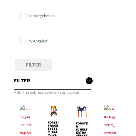
Hervorgehoben
Im Angebot
FILTER
FILTER
Alle 7 Ergebnisse werden angezeigt
FORST-
FÖRSTE
TRAGE
R
SYSTE
SCHULT
M-SET
ERTRA
MADE
GESYST