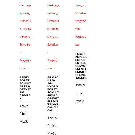
FORST
KOPPEL
SCHULT
ERTRA
GESYST
EM MIT
SMART
PHONE
PROFI
ARMAD
TASCHE
FORST
ILLO-
SCHULT
S4+
139,83
ERTRA
HYDRO
GESYST
FORST
EM
SCHULT
€
inkl.
ARMS4
ERTRA
+
GESYST
MwSt
EM MIT
TRINKS
130,90
CHLAU
CH
€
inkl.
172,55
MwSt
€
inkl.
MwSt