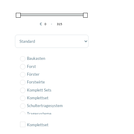
€
-
Minimum Price
Maximum Price
Sort Products
Baukasten
Forst
Förster
Forstwirte
Komplett Sets
Komplettset
Schultertragesystem
Tragesysteme
Komplettset