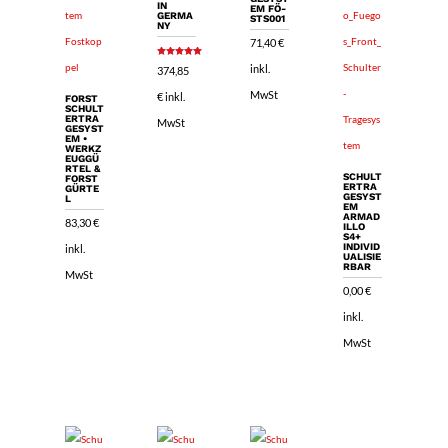
IN
EM FÖ-
GERMA
STS001
NY
71,40
€
Bewertet
inkl.
374,85
mit
5.00
von 5
MwSt
€
inkl.
FORST
SCHULT
ERTRA
MwSt
GESYST
EM •
WERKZ
EUGGÜ
RTEL &
SCHULT
FORST
ERTRA
GÜRTE
GESYST
L
EM
ARMAD
83,30
€
ILLO
S4+
INDIVID
inkl.
UALISIE
RBAR
MwSt
0,00
€
inkl.
MwSt