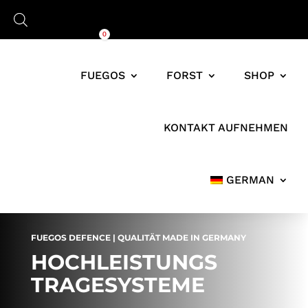
Warenkorb
0,00
€
0
FUEGOS
FORST
SHOP
KONTAKT AUFNEHMEN
GERMAN
FUEGOS DEFENCE | QUALITÄT MADE IN GERMANY
HOCHLEISTUNGS
TRAGESYSTEME