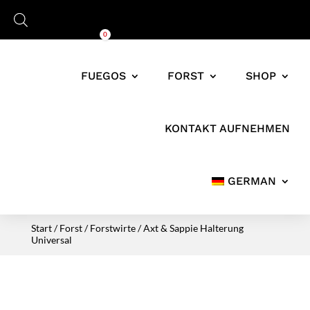
Warenkorb
0,00
€
0
FUEGOS
FORST
SHOP
KONTAKT AUFNEHMEN
GERMAN
Start
/
Forst
/
Forstwirte
/ Axt & Sappie Halterung
Universal