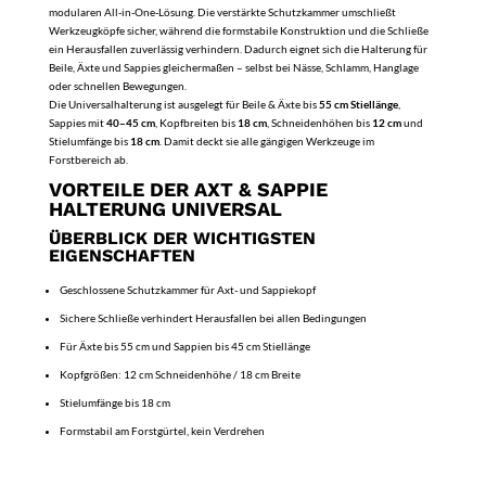
modularen All-in-One-Lösung. Die verstärkte Schutzkammer umschließt
Werkzeugköpfe sicher, während die formstabile Konstruktion und die Schließe
ein Herausfallen zuverlässig verhindern. Dadurch eignet sich die Halterung für
Beile, Äxte und Sappies gleichermaßen – selbst bei Nässe, Schlamm, Hanglage
oder schnellen Bewegungen.
Die Universalhalterung ist ausgelegt für Beile & Äxte bis
55 cm Stiellänge
,
Sappies mit
40–45 cm
, Kopfbreiten bis
18 cm
, Schneidenhöhen bis
12 cm
und
Stielumfänge bis
18 cm
. Damit deckt sie alle gängigen Werkzeuge im
Forstbereich ab.
VORTEILE DER AXT & SAPPIE
HALTERUNG UNIVERSAL
ÜBERBLICK DER WICHTIGSTEN
EIGENSCHAFTEN
Geschlossene Schutzkammer für Axt- und Sappiekopf
Sichere Schließe verhindert Herausfallen bei allen Bedingungen
Für Äxte bis 55 cm und Sappien bis 45 cm Stiellänge
Kopfgrößen: 12 cm Schneidenhöhe / 18 cm Breite
Stielumfänge bis 18 cm
Formstabil am Forstgürtel, kein Verdrehen