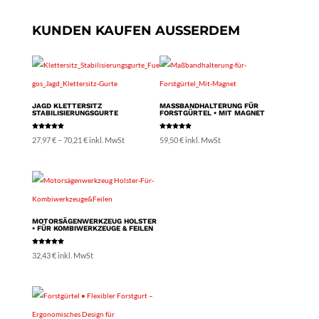
KUNDEN KAUFEN AUSSERDEM
JAGD KLETTERSITZ
MASSBANDHALTERUNG FÜR F
STABILISIERUNGSGURTE
ORSTGÜRTEL • MIT MAGNET
Bewertet
Bewertet
Preisspanne:
27,97
€
–
70,21
€
inkl. MwSt
59,50
€
inkl. MwSt
mit
mit
5.00
5.00
von 5
von 5
27,97 €
bis
70,21 €
MOTORSÄGENWERKZEUG HOLSTER
• FÜR KOMBIWERKZEUGE & FEILEN
Bewertet
32,43
€
inkl. MwSt
mit
5.00
von 5