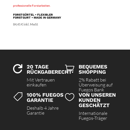
FORSTGÜRTEL • FLEXIBLER
FORSTGURT • MADE IN GERMANY
84,45
€
inkl. MwSt
20 TAGE
BEQUEMES


RÜCKGABERECHT
SHOPPING
Mit Vertrauen
2% Rabatt bei
einkaufen
Überweisung auf
Fuegos Bank
100% FUEGOS
VON UNSEREN


GARANTIE
KUNDEN
GESCHÄTZT
Deshalb 4 Jahre
Garantie
Internationale
Fuegos-Träger