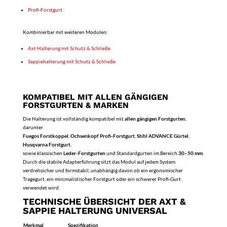
Profi-Forstgurt
Kombinierbar mit weiteren Modulen:
Axt Halterung mit Schutz & Schließe
Sappiehalterung mit Schutz & Schließe
KOMPATIBEL MIT ALLEN GÄNGIGEN
FORSTGURTEN & MARKEN
Die Halterung ist vollständig kompatibel mit
allen gängigen Forstgurten
,
darunter
Fuegos Forstkoppel
,
Ochsenkopf Profi-Forstgurt
,
Stihl ADVANCE Gürtel
,
Husqvarna Forstgurt
,
sowie klassischen
Leder-Forstgurten
und Standardgurten im Bereich
30–50 mm
.
Durch die stabile Adapterführung sitzt das Modul auf jedem System
verdrehsicher und formstabil, unabhängig davon ob ein ergonomischer
Tragegurt, ein minimalistischer Forstgurt oder ein schwerer Profi-Gurt
verwendet wird.
TECHNISCHE ÜBERSICHT DER AXT &
SAPPIE HALTERUNG UNIVERSAL
Merkmal
Spezifikation