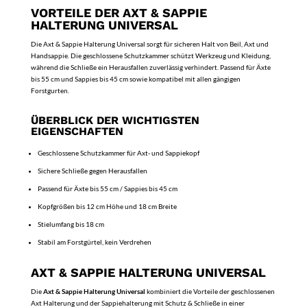
VORTEILE DER AXT & SAPPIE
HALTERUNG UNIVERSAL
Die Axt & Sappie Halterung Universal sorgt für sicheren Halt von Beil, Axt und
Handsappie. Die geschlossene Schutzkammer schützt Werkzeug und Kleidung,
während die Schließe ein Herausfallen zuverlässig verhindert. Passend für Äxte
bis 55 cm und Sappies bis 45 cm sowie kompatibel mit allen gängigen
Forstgurten.
ÜBERBLICK DER WICHTIGSTEN
EIGENSCHAFTEN
Geschlossene Schutzkammer für Axt- und Sappiekopf
Sichere Schließe gegen Herausfallen
Passend für Äxte bis 55 cm / Sappies bis 45 cm
Kopfgrößen bis 12 cm Höhe und 18 cm Breite
Stielumfang bis 18 cm
Stabil am Forstgürtel, kein Verdrehen
AXT & SAPPIE HALTERUNG UNIVERSAL
Die
Axt & Sappie Halterung Universal
kombiniert die Vorteile der geschlossenen
Axt Halterung und der Sappiehalterung mit Schutz & Schließe in einer