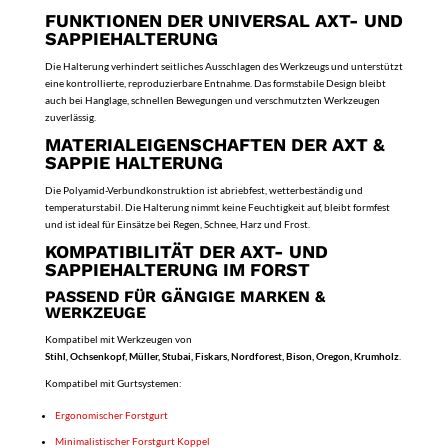
FUNKTIONEN DER UNIVERSAL AXT- UND
SAPPIEHALTERUNG
Die Halterung verhindert seitliches Ausschlagen des Werkzeugs und unterstützt
eine kontrollierte, reproduzierbare Entnahme. Das formstabile Design bleibt
auch bei Hanglage, schnellen Bewegungen und verschmutzten Werkzeugen
zuverlässig.
MATERIALEIGENSCHAFTEN DER AXT &
SAPPIE HALTERUNG
Die Polyamid-Verbundkonstruktion ist abriebfest, wetterbeständig und
temperaturstabil. Die Halterung nimmt keine Feuchtigkeit auf, bleibt formfest
und ist ideal für Einsätze bei Regen, Schnee, Harz und Frost.
KOMPATIBILITÄT DER AXT- UND
SAPPIEHALTERUNG IM FORST
PASSEND FÜR GÄNGIGE MARKEN &
WERKZEUGE
Kompatibel mit Werkzeugen von
Stihl, Ochsenkopf, Müller, Stubai, Fiskars, Nordforest, Bison, Oregon, Krumholz
.
Kompatibel mit Gurtsystemen:
Ergonomischer Forstgurt
Minimalistischer Forstgurt Koppel