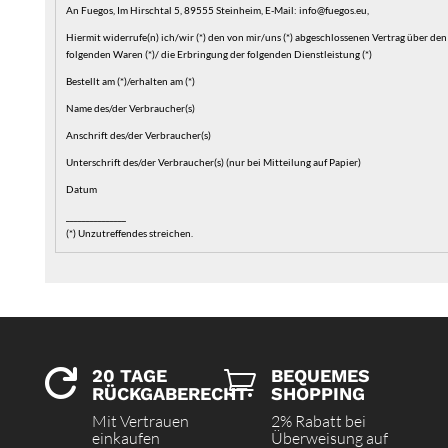
An Fuegos, Im Hirschtal 5, 89555 Steinheim, E-Mail: info@fuegos.eu,
Hiermit widerrufe(n) ich/wir (*) den von mir/uns (*) abgeschlossenen Vertrag über den
folgenden Waren (*)/ die Erbringung der folgenden Dienstleistung (*)
Bestellt am (*)/erhalten am (*)
Name des/der Verbraucher(s)
Anschrift des/der Verbraucher(s)
Unterschrift des/der Verbraucher(s) (nur bei Mitteilung auf Papier)
Datum
_______________
(*) Unzutreffendes streichen.
20 TAGE
BEQUEMES


RÜCKGABERECHT
SHOPPING
Mit Vertrauen
2% Rabatt bei
einkaufen
Überweisung auf