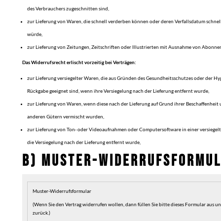
des Verbrauchers zugeschnitten sind,
zur Lieferung von Waren, die schnell verderben können oder deren Verfallsdatum schnel
würde,
zur Lieferung von Zeitungen, Zeitschriften oder Illustrierten mit Ausnahme von Abonne
Das Widerrufsrecht erlischt vorzeitig bei Verträgen:
zur Lieferung versiegelter Waren, die aus Gründen des Gesundheitsschutzes oder der Hy
Rückgabe geeignet sind, wenn ihre Versiegelung nach der Lieferung entfernt wurde,
zur Lieferung von Waren, wenn diese nach der Lieferung auf Grund ihrer Beschaffenheit
anderen Gütern vermischt wurden,
zur Lieferung von Ton- oder Videoaufnahmen oder Computersoftware in einer versiegel
die Versiegelung nach der Lieferung entfernt wurde,
B) MUSTER-WIDERRUFSFORMU
Muster-Widerrufsformular
(Wenn Sie den Vertrag widerrufen wollen, dann füllen Sie bitte dieses Formular aus un
zurück.)