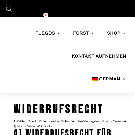
Warenkorb
0,00
€
0
FUEGOS
FORST
SHOP
KONTAKT AUFNEHMEN
GERMAN
WIDERRUFSRECHT
A) Widerrufsrecht für Verbraucher für Kaufverträge/Vertragabschlüsse im Fernabsatz
B) Muster-Widerrufsformular
A) WIDERRUFSRECHT FÜR