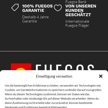
Fuegos Bank
100% FUEGOS
VON UNSEREN


GARANTIE
KUNDEN
GESCHÄTZT
Deshalb 4 Jahre
Garantie
Internationale
Fuegos-Träger
Einwilligung verwalten
Um die bestmöglichen Erlebnisse zu bieten, verwenden wir Technologien wie
Cookies, um Geräteinformationen zu speichern und/oder darauf zuzugreifen.
Textile Lösungen für verschiedene Branchen mit Qualität Made in Germany.
Wenn du diesen Technologien zustimmst, können wir Daten wie das
Surfverhalten oder eindeutige IDs auf dieser Website verarbeiten. Wenn du
deine Zustimmung nicht erteilst oder zurückziehst, können bestimmte
Merkmale und Funktionen beeinträchtigt werden.