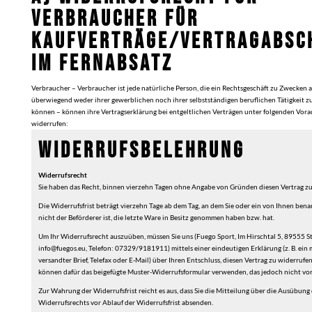
VERBRAUCHER FÜR
KAUFVERTRÄGE/VERTRAGABSC
IM FERNABSATZ
Verbraucher – Verbraucher ist jede natürliche Person, die ein Rechtsgeschäft zu Zwecken a
überwiegend weder ihrer gewerblichen noch ihrer selbstständigen beruflichen Tätigkeit 
können – können ihre Vertragserklärung bei entgeltlichen Verträgen unter folgenden Vor
widerrufen:
WIDERRUFSBELEHRUNG
Widerrufsrecht
Sie haben das Recht, binnen vierzehn Tagen ohne Angabe von Gründen diesen Vertrag zu
Die Widerrufsfrist beträgt vierzehn Tage ab dem Tag, an dem Sie oder ein von Ihnen benan
nicht der Beförderer ist, die letzte Ware in Besitz genommen haben bzw. hat.
Um Ihr Widerrufsrecht auszuüben, müssen Sie uns (Fuego Sport, Im Hirschtal 5, 89555 St
info@fuegos.eu, Telefon: 07329/9181911) mittels einer eindeutigen Erklärung (z. B. ein 
versandter Brief, Telefax oder E-Mail) über Ihren Entschluss, diesen Vertrag zu widerrufen
können dafür das beigefügte Muster-Widerrufsformular verwenden, das jedoch nicht vor
Zur Wahrung der Widerrufsfrist reicht es aus, dass Sie die Mitteilung über die Ausübung
Widerrufsrechts vor Ablauf der Widerrufsfrist absenden.