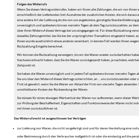
Folgen des Widerrufs
Wenn Sie diesen Vertrag widerrufen, haben wir Ihnen alle Zahlungen, die wir von Ihnen 
einschließlich der Lieferkosten (mit Ausnahme der zusätzlichen Kosten, die sich daraus e
eine andere Art der Lieferung als die von uns angebotene, günstigste Standardlieferung 
unverzüglich und spätestens binnen vierzehn Tagen ab dem Tag zurückzuzahlen, an dem 
über Ihren Widerruf dieses Vertrags bei uns eingegangen ist. Für diese Rückzahlung ver
dasselbe Zahlungsmittel, das Sie bei der ursprünglichen Transaktion eingesetzt haben, es 
Ihnen wurde ausdrücklich etwas anderes vereinbart; in keinem Fall werden Ihnen wegen
Rückzahlung Entgelte berechnet.
Wir können die Rückzahlung verweigern, bis wir die Waren wieder zurückerhalten haben
Nachweis erbracht haben, dass Sie die Waren zurückgesandt haben, je nachdem, welches
Zeitpunkt ist.
Sie haben die Waren unverzüglich und in jedem Fall spätestens binnen vierzehn Tagen a
Sie uns über den Widerruf dieses Vertrags unterrichten, an … uns zurückzusenden oder 
Frist ist gewahrt, wenn Sie die Waren vor Ablauf der Frist von vierzehn Tagen absenden. 
unmittelbaren Kosten der Rücksendung der Waren.
Sie müssen für einen etwaigen Wertverlust der Waren nur aufkommen, wenn dieser Wertv
zur Prüfung der Beschaffenheit, Eigenschaften und Funktionsweise der Waren nicht n
mit ihnen zurückzuführen ist.
Das Widerrufsrecht ist ausgeschlossen bei Verträgen
zur Lieferung von Waren, die nicht vorgefertigt sind und für deren Herstellung eine ind
oder Bestimmung durch den Verbraucher maßgeblich ist oder die eindeutig auf die pers