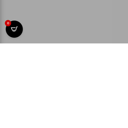
0
ÜBERSICHT
E-MAIL
Ich freue mich auf Ihre Kontaktanfra