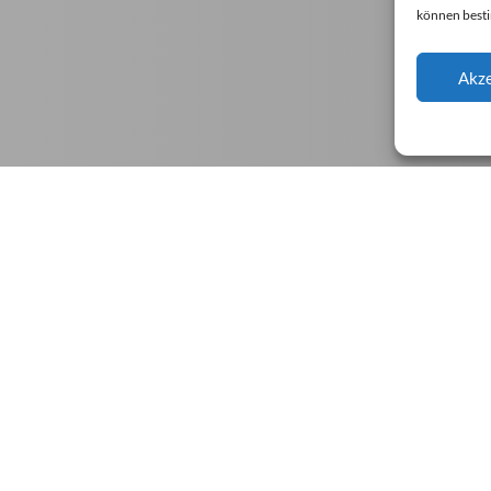
können best
Akze
TELEPHONE
ge
Manchmal spart ein Anruf viele Mails