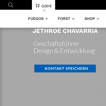
Cart
0,00
€
0
FUEGOS
FORST
SHOP
JETHROE CHAVARRIA
Geschäftsführer
Design & Entwicklung
KONTAKT SPEICHERN