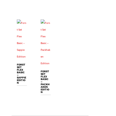
FORST
SET
FLEX
FORST
BASIC
SET
–
FLEX
SAPPIE
BASIC
EDITIO
–
N
PACKH
AKEN
EDITIO
N