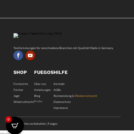
Textile Lösungen für verschiedene Branchen mit Qualität Made in Germany.
SHOP
FUEGOS
HILFE
Forstwirte
Über uns
Kontakt
Förster
Anleitungen
AGBs
Jagd
Blog
Rücksendung &
Wiederrufsrecht
Probe
Widerrufsrecht
Datenschutz
Impressum
0
Alle Rechte vorbehalten | Fuegos