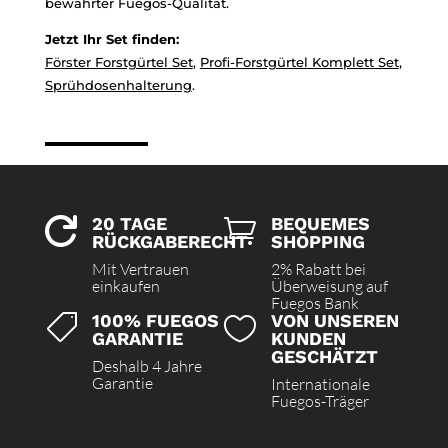
bewährter Fuegos-Qualität.
Jetzt Ihr Set finden:
Förster
Forstgürtel
Set
,
Profi
-Forstgürtel
Komplett
Set
,
Sprühdosenhalterung
.
20 TAGE
BEQUEMES


RÜCKGABERECHT
SHOPPING
Mit Vertrauen
2% Rabatt bei
einkaufen
Überweisung auf
Fuegos Bank
100% FUEGOS
VON UNSEREN


GARANTIE
KUNDEN
GESCHÄTZT
Deshalb 4 Jahre
Garantie
Internationale
Fuegos-Träger