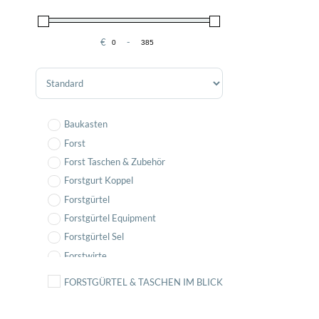
€
-
Minimum Price
Maximum Price
Sort Products
Baukasten
Forst
Forst Taschen & Zubehör
Forstgurt Koppel
Forstgürtel
Forstgürtel Equipment
Forstgürtel Sel
Forstwirte
Komplett Sets
FORSTGÜRTEL & TASCHEN IM BLICK
Komplettset
Pflanztaschen