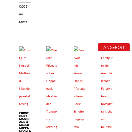
0,00
€
inkl.
MwSt
ANGEBOT!
FORST
GURT
MASSBA
ND & M
ESSKL
UPPEN
HALTER