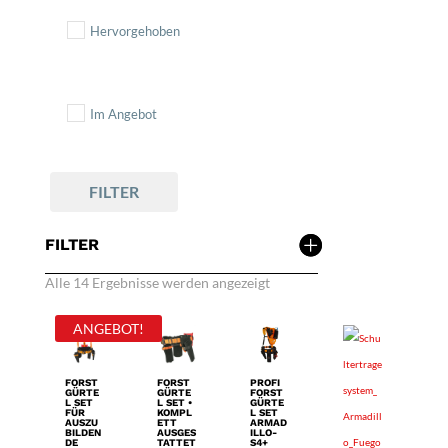
Pflanztaschen Sets
Hervorgehoben
Produkt Auswahl
Schultertragesystem
Sets
Im Angebot
Tragesysteme
FILTER
FILTER
Alle 14 Ergebnisse werden angezeigt
ANGEBOT!
FORST
PROFI
FORST
GÜRTE
FORST
GÜRTE
L SET
GÜRTE
L SET •
FÜR
L SET
KOMPL
AUSZU
ARMAD
ETT
BILDEN
ILLO-
AUSGES
DE
S4+
TATTET