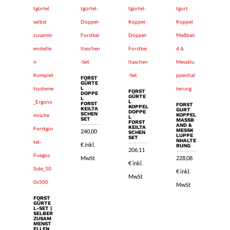
FORST
GÜRTE
L
FORST
DOPPE
GÜRTE
L
L
FORST
FORST
KOPPEL
KEILTA
GURT
DOPPE
SCHEN
KOPPEL
L
SET
MASSBA
FORST
ND & M
KEILTA
ESSKL
240,00
SCHEN
UPPEN
SET
HALTER
€
inkl.
UNG
206,11
MwSt
228,08
€
inkl.
€
inkl.
MwSt
MwSt
FORST
GÜRTE
L-SET |
SELBER
ZUSAM
MENST
ELLEN