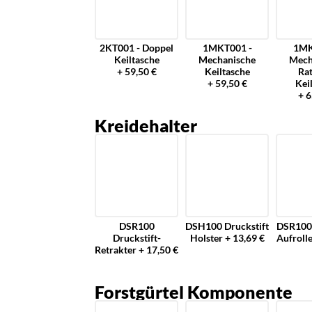
2KT001 - Doppel
1MKT001 -
1MK
Keiltasche
Mechanische
Mech
+ 59,50 €
Keiltasche
Ra
+ 59,50 €
Kei
+ 6
Kreidehalter
DSR100
DSH100 Druckstift
DSR100 
Druckstift-
Holster + 13,69 €
Aufrolle
Retrakter + 17,50 €
Forstgürtel Komponente