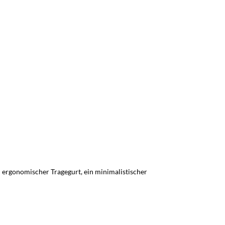
 ergonomischer Tragegurt, ein minimalistischer