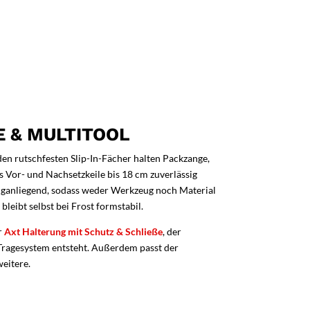
 & MULTITOOL
eiden rutschfesten Slip-In-Fächer halten Packzange,
ss Vor- und Nachsetzkeile bis 18 cm zuverlässig
 enganliegend, sodass weder Werkzeug noch Material
leibt selbst bei Frost formstabil.
r
Axt Halterung mit Schutz & Schließe
, der
s Tragesystem entsteht. Außerdem passt der
eitere.