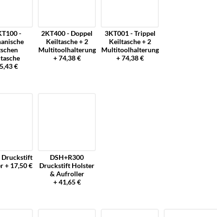
T100 -
2KT400 - Doppel
3KT001 - Trippel
anische
Keiltasche + 2
Keiltasche + 2
tschen
Multitoolhalterung
Multitoolhalterung
ltasche
+ 74,38 €
+ 74,38 €
5,43 €
Druckstift
DSH+R300
r + 17,50 €
Druckstift Holster
& Aufroller
+ 41,65 €