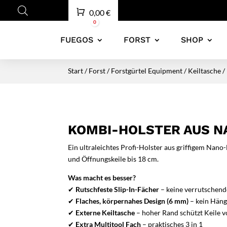
Warenkorb
0,00
€
0
FUEGOS
FORST
SHOP
Start
/
Forst
/
Forstgürtel Equipment
/
Keiltasche
/
KOMBI-HOLSTER AUS N
Ein ultraleichtes Profi-Holster aus griffigem Nan
und Öffnungskeile bis 18 cm.
Was macht es besser?
✔
Rutschfeste Slip-In-Fächer
– keine verrutschen
✔
Flaches, körpernahes Design (6 mm)
– kein Häng
✔
Externe Keiltasche
– hoher Rand schützt Keile v
✔
Extra Multitool Fach
– praktisches 3 in 1