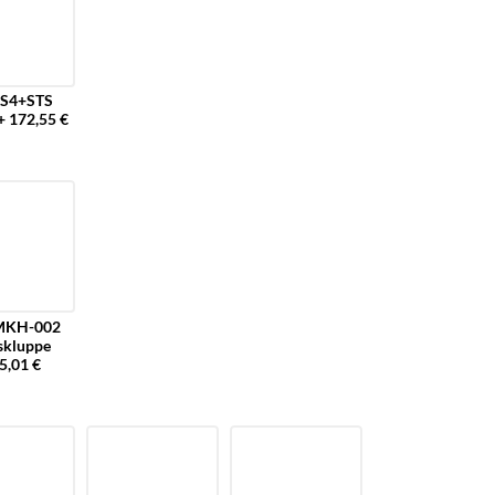
S4+STS
+ 172,55 €
MKH-002
skluppe
5,01 €