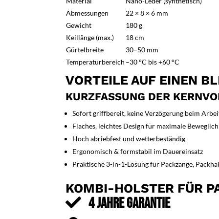
Material
Nano-Leder (synthetisch)
Abmessungen
22 × 8 × 6 mm
Gewicht
180 g
Keillänge (max.)
18 cm
Gürtelbreite
30–50 mm
Temperaturbereich
–30 °C bis +60 °C
VORTEILE AUF EINEN BL
KURZFASSUNG DER KERNVO
Sofort griffbereit, keine Verzögerung beim Arbe
Flaches, leichtes Design für maximale Beweglich
Hoch abriebfest und wetterbeständig
Ergonomisch & formstabil im Dauereinsatz
Praktische 3-in-1-Lösung für Packzange, Packha
KOMBI-HOLSTER FÜR PA

4 JAHRE GARANTIE