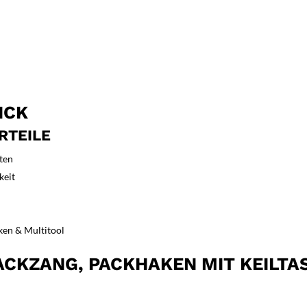
ICK
RTEILE
iten
keit
ken & Multitool
CKZANG, PACKHAKEN MIT KEILTA