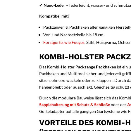
✔
Nano-Leder
– federleicht, wasser- und schmutz
Kompatibel mit?
Packzangen & Packhaken aller gängigen Herstell
Vor- und Nachsetzkeile bis 18 cm
Forstgurte, wie Fuegos
, Stihl, Husqvarna, Ochs
KOMBI-HOLSTER PACKZ
Das
Kombi-Holster Packzange Packhaken
ist ein 
Packhaken und Multitool sicher und jederzeit griff
sitzen, ohne zu wackeln oder zu klappern. Durch d
hängenbleibt oder ausschlägt. Gleichzeitig schützt
Durch die modulare Bauweise lässt sich das Komb
Sappiehalterung mit Schutz & Schließe
oder der
A
Gürteladapter auf alle gängigen Gurtsysteme wie F
VORTEILE DES KOMBI-