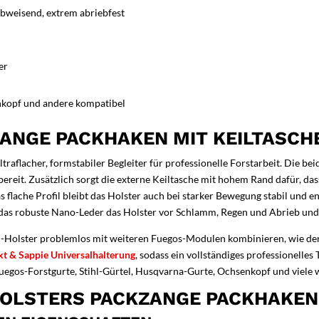
abweisend, extrem abriebfest
er
enkopf und andere kompatibel
ANGE PACKHAKEN MIT KEILTASCHE
ultraflacher, formstabiler Begleiter für professionelle Forstarbeit. Die b
bereit. Zusätzlich sorgt die externe Keiltasche mit hohem Rand dafür, da
as flache Profil bleibt das Holster auch bei starker Bewegung stabil und
 das robuste Nano-Leder das Holster vor Schlamm, Regen und Abrieb und b
i-Holster problemlos mit weiteren Fuegos-Modulen kombinieren, wie de
xt & Sappie Universalhalterung
, sodass ein vollständiges professionelle
uegos-Forstgurte, Stihl-Gürtel, Husqvarna-Gurte, Ochsenkopf und viele w
HOLSTERS PACKZANGE PACKHAKEN