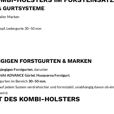
& GURTSYSTEME
aller Marken
kopf, Ledergurte 30–50 mm
NGIGEN FORSTGURTEN & MARKEN
 gängigen Forstgurten
, darunter
Stihl ADVANCE Gürtel
,
Husqvarna Forstgurt
,
gurten im Bereich
30–50 mm
.
auf jedem System verdrehsicher und formstabil, unabhängig davon ob ein
 wird.
T DES KOMBI-HOLSTERS