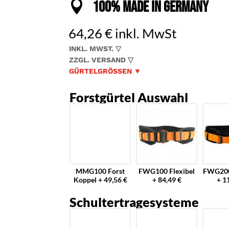

100% MADE IN GERMANY
64,26
€
inkl. MwSt
INKL. MWST. ▽
ZZGL. VERSAND ▽
GÜRTELGRÖSSEN ▼
Forstgürtel Auswahl
MMG100 Forst
FWG100 Flexibel
FWG200
Koppel + 49,56 €
+ 84,49 €
+ 1
Schultertragesysteme