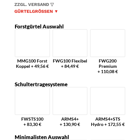
auf
ZZGL. VERSAND ▽
Kundenbewer
tung
GÜRTELGRÖSSEN ▼
Forstgürtel Auswahl
MMG100 Forst
FWG100 Flexibel
FWG200
Koppel + 49,56 €
+ 84,49 €
Premium
+ 110,08 €
Schultertragesysteme
FWSTS100
ARMS4+
ARMS4+STS
+ 83,30 €
+ 130,90 €
Hydro + 172,55 €
Minimalisten Auswahl