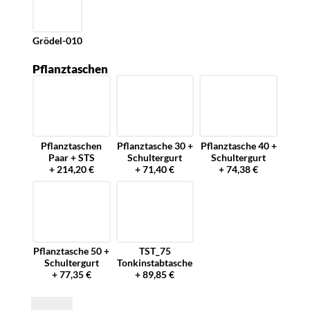
Grödel-010
Pflanztaschen
Pflanztaschen
Pflanztasche 30 +
Pflanztasche 40 +
Paar + STS
Schultergurt
Schultergurt
+ 214,20 €
+ 71,40 €
+ 74,38 €
Pflanztasche 50 +
TST_75
Schultergurt
Tonkinstabtasche
+ 77,35 €
+ 89,85 €
Pflanztasche