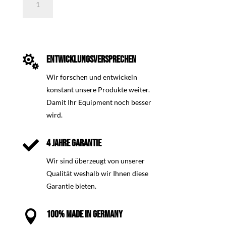
40
cm
für
die
Forstwirtschaft
Menge

ENTWICKLUNGSVERSPRECHEN
Wir forschen und entwickeln
konstant unsere Produkte weiter.
Damit Ihr Equipment noch besser
wird.

4 JAHRE GARANTIE
Wir sind überzeugt von unserer
Qualität weshalb wir Ihnen diese
Garantie bieten.

100% MADE IN GERMANY