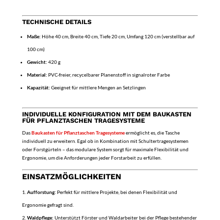
TECHNISCHE DETAILS
Maße:
Höhe 40 cm, Breite 40 cm, Tiefe 20 cm, Umfang 120 cm (verstellbar auf
100 cm)
Gewicht:
420 g
Material:
PVC-freier, recycelbarer Planenstoff in signalroter Farbe
Kapazität:
Geeignet für mittlere Mengen an Setzlingen
INDIVIDUELLE KONFIGURATION MIT DEM BAUKASTEN
FÜR PFLANZTASCHEN TRAGESYSTEME
Das
Baukasten für Pflanztaschen Tragesysteme
ermöglicht es, die Tasche
individuell zu erweitern. Egal ob in Kombination mit Schultertragesystemen
oder Forstgürteln – das modulare System sorgt für maximale Flexibilität und
Ergonomie, um die Anforderungen jeder Forstarbeit zu erfüllen.
EINSATZMÖGLICHKEITEN
Aufforstung:
Perfekt für mittlere Projekte, bei denen Flexibilität und
Ergonomie gefragt sind.
Waldpflege:
Unterstützt Förster und Waldarbeiter bei der Pflege bestehender