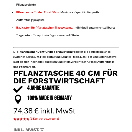
Pflanzprojekte.
Pflanztasche für den Forst 50cm:
Maximale Kapazität für große
Aufforstungsprojekte.
Baukasten für Pflanztaschen Tragesysteme:
Individuell zusammenstellbares
Tragesystem für optimale Ergonomie und Effizienz.
Die
Pflanztasche 40 cm für die Forstwirtschaft
bietet die perfekte Balance
zwischen Stauraum, Flexibilität und Langlebigkeit. Dank des Baukastensystems
lässt sie sich individuell anpassen und ist unverzichtbar für jede Aufforstungs-
und Pflegearbeit.
PFLANZTASCHE 40 CM FÜR
DIE FORSTWIRTSCHAFT

4 JAHRE GARANTIE

100% MADE IN GERMANY
74,38
€
inkl. MwSt
(
1
Kundenbewertung)
Bewertet mit
5.00
von 5,
INKL. MWST. ▽
basierend