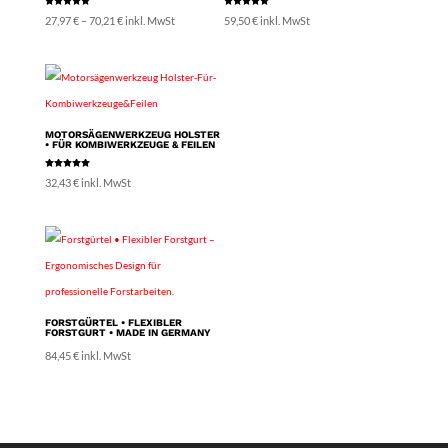
Bewertet
Bewertet
Preisspanne:
27,97
€
–
70,21
€
inkl. MwSt
59,50
€
inkl. MwSt
mit
mit
5.00
5.00
von 5
von 5
27,97 €
bis
70,21 €
MOTORSÄGENWERKZEUG HOLSTER
• FÜR KOMBIWERKZEUGE & FEILEN
Bewertet
32,43
€
inkl. MwSt
mit
5.00
von 5
FORSTGÜRTEL • FLEXIBLER
FORSTGURT • MADE IN GERMANY
84,45
€
inkl. MwSt