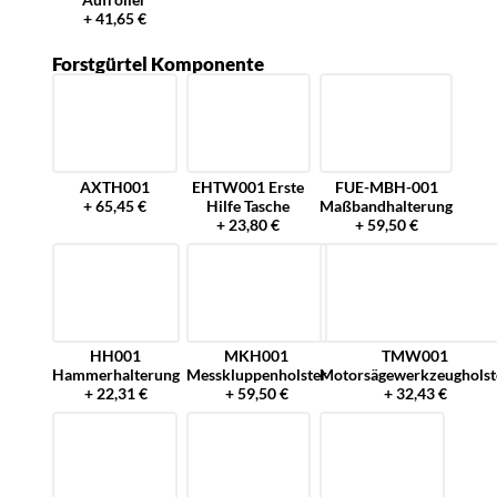
+ 41,65 €
Forstgürtel Komponente
AXTH001
EHTW001 Erste
FUE-MBH-001
+ 65,45 €
Hilfe Tasche
Maßbandhalterung
+ 23,80 €
+ 59,50 €
HH001
MKH001
TMW001
Hammerhalterung
Messkluppenholster
Motorsägewerkzeugholst
+ 22,31 €
+ 59,50 €
+ 32,43 €