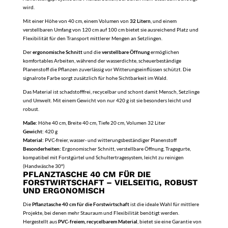
wird.
Mit einer Höhe von 40 cm, einem Volumen von
32 Litern
, und einem
verstellbaren Umfang von 120 cm auf 100 cm bietet sie ausreichend Platz und
Flexibilität für den Transport mittlerer Mengen an Setzlingen.
Der
ergonomische Schnitt
und die
verstellbare Öffnung
ermöglichen
komfortables Arbeiten, während der wasserdichte, scheuerbeständige
Planenstoff die Pflanzen zuverlässig vor Witterungseinflüssen schützt. Die
signalrote Farbe sorgt zusätzlich für hohe Sichtbarkeit im Wald.
Das Material ist schadstofffrei, recycelbar und schont damit Mensch, Setzlinge
und Umwelt. Mit einem Gewicht von nur 420 g ist sie besonders leicht und
robust.
Maße:
Höhe 40 cm, Breite 40 cm, Tiefe 20 cm, Volumen 32 Liter
Gewicht:
420 g
Material:
PVC-freier, wasser- und witterungsbeständiger Planenstoff
Besonderheiten:
Ergonomischer Schnitt, verstellbare Öffnung, Tragegurte,
kompatibel mit Forstgürtel und Schultertragesystem, leicht zu reinigen
(Handwäsche 30°)
PFLANZTASCHE 40 CM FÜR DIE
FORSTWIRTSCHAFT – VIELSEITIG, ROBUST
UND ERGONOMISCH
Die
Pflanztasche 40 cm für die Forstwirtschaft
ist die ideale Wahl für mittlere
Projekte, bei denen mehr Stauraum und Flexibilität benötigt werden.
Hergestellt aus
PVC-freiem, recycelbarem Material
, bietet sie eine Garantie von