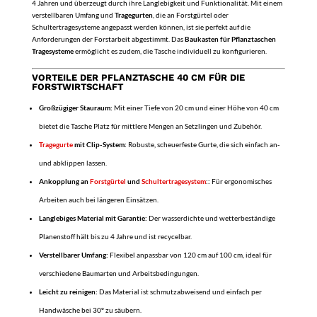
4 Jahren und überzeugt durch ihre Langlebigkeit und Funktionalität. Mit einem
verstellbaren Umfang und
Tragegurten
, die an Forstgürtel oder
Schultertragesysteme angepasst werden können, ist sie perfekt auf die
Anforderungen der Forstarbeit abgestimmt. Das
Baukasten für Pflanztaschen
Tragesysteme
ermöglicht es zudem, die Tasche individuell zu konfigurieren.
VORTEILE DER PFLANZTASCHE 40 CM FÜR DIE
FORSTWIRTSCHAFT
Großzügiger Stauraum:
Mit einer Tiefe von 20 cm und einer Höhe von 40 cm
bietet die Tasche Platz für mittlere Mengen an Setzlingen und Zubehör.
Tragegurte
mit Clip-System:
Robuste, scheuerfeste Gurte, die sich einfach an-
und abklippen lassen.
Ankopplung an
Forstgürtel
und
Schultertragesystem
::
Für ergonomisches
Arbeiten auch bei längeren Einsätzen.
Langlebiges Material mit Garantie:
Der wasserdichte und wetterbeständige
Planenstoff hält bis zu 4 Jahre und ist recycelbar.
Verstellbarer Umfang:
Flexibel anpassbar von 120 cm auf 100 cm, ideal für
verschiedene Baumarten und Arbeitsbedingungen.
Leicht zu reinigen:
Das Material ist schmutzabweisend und einfach per
Handwäsche bei 30° zu säubern.