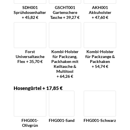
SDH001
GSCHT001
AKH001
Sprühdosenhalter
Gartenschere
Akkuholster
+ 45,82 €
Tasche + 39,27 €
+ 47,60 €
Forst
Kombi-Holster
Kombi-Holster
Universaltasche
für Packzang,
für Packzange &
Flex + 35,70 €
Packhaken mit
Packhaken
Keiltasche &
+ 54,74 €
Multitool
+ 64,26 €
Hosengürtel + 17,85 €
FHG001-
FHG001-Sand
FHG001-Schwarz
Olivgrün