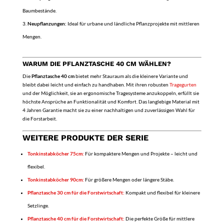
Baumbestände.
Neupflanzungen:
Ideal für urbane und ländliche Pflanzprojekte mit mittleren
Mengen.
WARUM DIE PFLANZTASCHE 40 CM WÄHLEN?
Die
Pflanztasche 40 cm
bietet mehr Stauraum als die kleinere Variante und
bleibt dabei leicht und einfach zu handhaben. Mit ihren robusten
Tragegurten
und der Möglichkeit, sie an ergonomische Tragesysteme anzukoppeln, erfüllt sie
höchste Ansprüche an Funktionalität und Komfort. Das langlebige Material mit
4 Jahren Garantie macht sie zu einer nachhaltigen und zuverlässigen Wahl für
die Forstarbeit.
WEITERE PRODUKTE DER SERIE
Tonkinstabköcher 75cm:
Für kompaktere Mengen und Projekte – leicht und
flexibel.
Tonkinstabköcher 90cm:
Für größere Mengen oder längere Stäbe.
Pflanztasche 30 cm für die Forstwirtschaft:
Kompakt und flexibel für kleinere
Setzlinge.
Pflanztasche 40 cm für die Forstwirtschaft:
Die perfekte Größe für mittlere